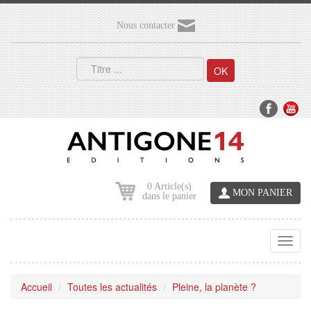
Nous contacter
OK
0 Article(s)
MON PANIER
dans le panier
Toggl
navig
Accueil
Toutes les actualités
Pleine, la planète ?