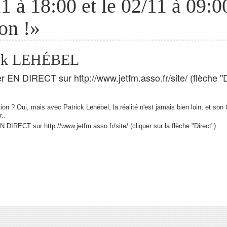
1 à 18:00 et le 02/11 à 09:0
ion !»
ick LEHÉBEL
r EN DIRECT sur http://www.jetfm.asso.fr/site/ (flèche "D
tion ? Oui, mais avec Patrick Lehébel, la réalité n'est jamais bien loin, et 
r..
 DIRECT sur http://www.jetfm.asso.fr/site/ (cliquer sur la flèche "Direct")