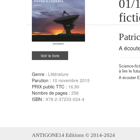
01/1
fict
Patr
A écoute
Voir le livre
Science-fic
à lire le futu
Genre :
Littérature
A écouter EN
Parution :
10 novembre 2015
PRIX public TTC :
16,90
Nombre de pages :
256
ISBN :
978-2-37233-024-4
ANTIGONE14 Editions © 2014-2024