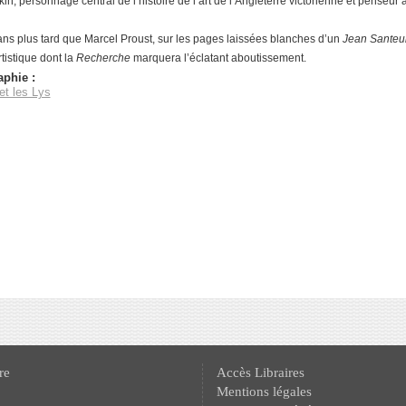
n, personnage central de l’histoire de l’art de l’Angleterre
victorienne et penseur 
ans plus tard que Marcel Proust, sur les
pages laissées blanches d’un
Jean Santeu
tistique dont la
Recherche
marquera l’éclatant aboutissement.
aphie :
t les Lys
re
Accès Libraires
Mentions légales