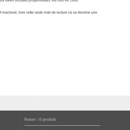
aux idées sociales progressistes, est
mort en 1900.
il
inachevé, livre cette
vaste note de lecture où se dessine une
Panier : 0 produit