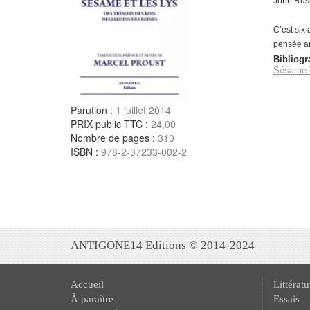
John Ruski
C’est six 
pensée ar
Bibliogr
Sésame e
Parution :
1 juillet 2014
PRIX public TTC :
24,00
Nombre de pages :
310
ISBN :
978-2-37233-002-2
ANTIGONE14 Editions © 2014-2024
Accueil
Littératu
À paraître
Essais