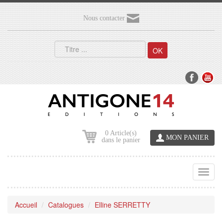
Nous contacter
OK
0 Article(s)
MON PANIER
dans le panier
Toggl
navig
Accueil
Catalogues
Elline SERRETTY