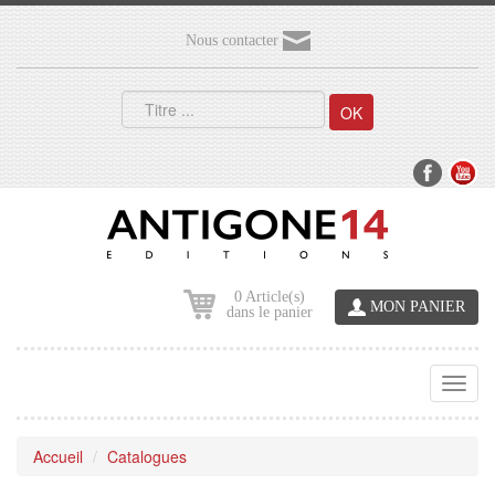
Nous contacter
OK
0 Article(s)
MON PANIER
dans le panier
Toggl
navig
Accueil
Catalogues