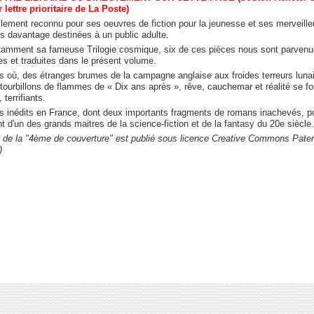
 lettre prioritaire de La Poste)
lement reconnu pour ses oeuvres de fiction pour la jeunesse et ses merveille
ns davantage destinées à un public adulte.
tamment sa fameuse Trilogie cosmique, six de ces pièces nous sont parvenues
s et traduites dans le présent volume.
es où, des étranges brumes de la campagne anglaise aux froides terreurs lun
 tourbillons de flammes de « Dix ans après », rêve, cauchemar et réalité se 
 terrifiants.
s inédits en France, dont deux importants fragments de romans inachevés, po
t d'un des grands maitres de la science-fiction et de la fantasy du 20e siècle.
 de la "4ème de couverture" est publié sous licence Creative Commons Paterni
)