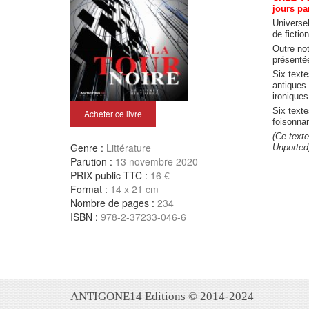
jours par
Universel
de fictio
Outre no
présentée
Six text
antiques
ironiques,
Six texte
Acheter ce livre
foisonnan
(Ce texte
Genre :
Littérature
Unported
Parution :
13 novembre 2020
PRIX public TTC :
16 €
Format :
14 x 21 cm
Nombre de pages :
234
ISBN :
978-2-37233-046-6
ANTIGONE14 Editions © 2014-2024