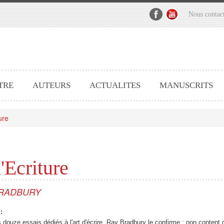
Nous contac
TRE
AUTEURS
ACTUALITES
MANUSCRITS
ure
'Ecriture
BRADBURY
:
douze essais dédiés à l'art d'écrire, Ray Bradbury le confirme : non content d'