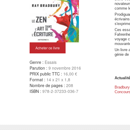
novateurs
comme les
Prodiguan
écrivains
s'exprime
Ces essa
Fahrenhei
voyage co
mouvantes
Acheter ce livre
Un livre 
génie de
Genre :
Essais
Parution :
9 novembre 2016
PRIX public TTC :
16,00 €
Actualité
Format :
14 x 21 x 1,8
Nombre de pages :
208
Bradbury
ISBN :
978-2-37233-036-7
Concours