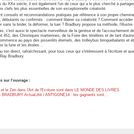
 du XXe siècle, il est également l'un de ceux qui a le plus cherché à partager 
 clefs les plus essentielles de son exceptionnelle créativité.
t conseils et recommandations pratiques par référence à son propre cheminem
, débutants ou confirmés : comment libérer sa créativité ? Comment accéder 
r sans la brider, la déformer, la tuer ? Bradbury propose sa méthode, l'illustre
is, c'est aussi le spectacle merveilleux de la genèse et de l'accouchement
t 451, des Chroniques martiennes, de la Foire des ténèbres et de tant d'autr
mmence au pays des pissenlits éternels, des trolleybus brinquebalants et ét
 la lune et les étoiles...
au ton direct, rafraîchissant, pour tous ceux qui s'intéressent à l'écriture et 
 Ray Bradbury.
s sur l'ouvrage :
 et le Zen dans l'Art de l'Ecriture sont dans LE MONDE DES LIVRES
 BRADBURY ActuaLitté / ANTIGONE14 : les gagnants sont...