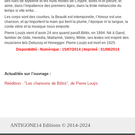
des rues de Mytilène et les nuits moites de
Chypre, Bilitis rit et pleure, et
aime, dans l’impatience des
premiers âges, dans la triste mélancolie du
temps si vite enfui…
Les corps sont des courbes, la Beauté est intemporelle, l’Amour
est une
chanson, et qu’importent la main qui tient la plume,
l’époque ni la langue, la
corde vibre et la musique nous emporte.
Pierre Louÿs vient d’avoir 24 ans quand paraît
Bilitis
, en 1894.
Né à Gand,
familier de Gide, Heredia, Mallarmé, Valéry, Wilde,
ses textes ont inspiré des
musiciens tels Debussy et Honegger.
Pierre Louÿs est mort en 1925.
Disponibilité - Numérique : 15/07/2014 | Imprimé : 01/08/2014
Actualités sur l'ouvrage :
Réédition : "Les chansons de Bilitis", de Pierre Louÿs
ANTIGONE14 Editions © 2014-2024