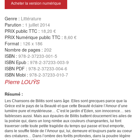
Acheter la version numérique
Genre :
Littérature
Parution :
1 juillet 2014
PRIX public TTC :
18,20 €
PRIX Numérique public TTC :
8,60 €
Format :
126 x 186
Nombre de pages :
202
ISBN :
978-2-37233-001-5
ISBN Epub :
978-2-37233-003-9
ISBN PDF :
978-2-37233-004-6
ISBN Mobi :
978-2-37233-010-7
Pierre LOUŸS
Résumé :
Les Chansons de Bilitis sont sans âge. Elles sont grecques parce
que la
Grèce est le pays de la Beauté et que cette Beauté éclaire
l’Amour d’une
lumière pure et mystérieuse… C’est le jardin
d’Eden, son innocence… ses
faiblesses aussi. Mais aux épaules
de Bilitis battent doucement les ailes de
la poésie qui, dans un
long nimbe aux couleurs changeantes, lui font
traverser cette
toute petite tragédie du temps qui passe et tout emporte,
dans
le souffle tiède de l’Amour qui, lui, demeure et toujours parle au
coeur
des créatures… Dans l’ombre des forêts profondes, dans
la poudre légère