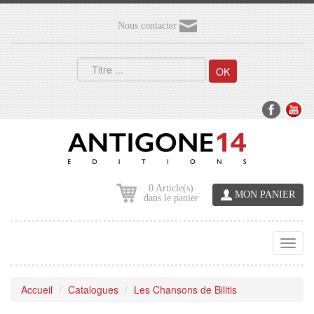
Nous contacter
OK
0 Article(s)
MON PANIER
dans le panier
Toggl
navig
Accueil
Catalogues
Les Chansons de Bilitis