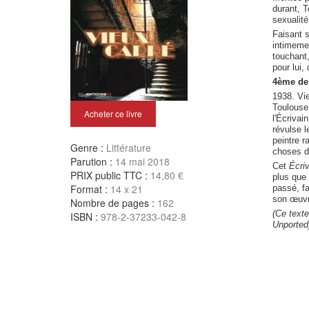
durant, T
sexualité
Faisant s
intimemen
touchant,
pour lui,
4ème de 
1938. Vie
Toulouse,
Acheter ce livre
l'Écrivai
révulse l
peintre r
Genre :
Littérature
choses d
Parution :
14 mai 2018
Cet
Écriv
PRIX public TTC :
14,80 €
plus que 
Format :
14 x 21
passé, fa
son œuvre
Nombre de pages :
162
(Ce texte
ISBN :
978-2-37233-042-8
Unported