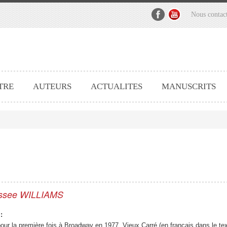
Nous contac
TRE
AUTEURS
ACTUALITES
MANUSCRITS
ssee WILLIAMS
:
our la première fois à Broadway en 1977, Vieux Carré (en français dans le t