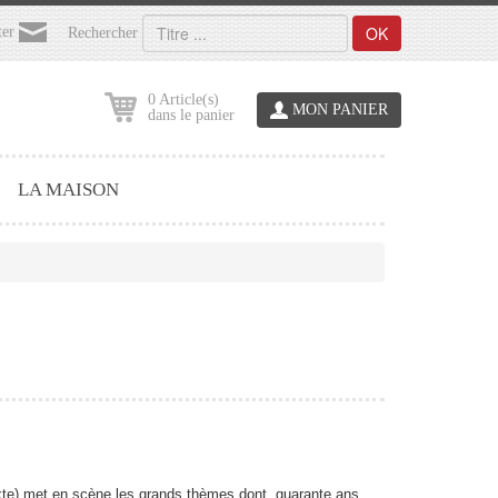
OK
ter
Rechercher
0 Article(s)
MON PANIER
dans le panier
LA MAISON
exte) met en scène les grands thèmes dont, quarante ans