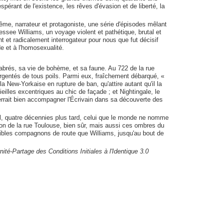
pérant de l'existence, les rêves d'évasion et de liberté, la
même, narrateur et protagoniste, une série d'épisodes mêlant
essee Williams, un voyage violent et pathétique, brutal et
t et radicalement interrogateur pour nous que fut décisif
e et à l'homosexualité.
labrés, sa vie de bohème, et sa faune. Au 722 de la rue
rgentés de tous poils. Parmi eux, fraîchement débarqué, «
la New-Yorkaise en rupture de ban, qu'attire autant qu'il la
illes excentriques au chic de façade ; et Nightingale, le
errait bien accompagner l'Écrivain dans sa découverte des
el, quatre décennies plus tard, celui que le monde ne nomme
ion de la rue Toulouse, bien sûr, mais aussi ces ombres du
tibles compagnons de route que Williams, jusqu'au bout de
té-Partage des Conditions Initiales à l'Identique 3.0