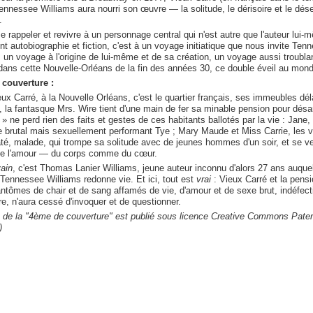
ennessee Williams aura nourri son œuvre — la solitude, le dérisoire et le déses
.
e rappeler et revivre à un personnage central qui n'est autre que l'auteur lui-
t autobiographie et fiction, c'est à un voyage initiatique que nous invite Tenn
 un voyage à l'origine de lui-même et de sa création, un voyage aussi troublan
 dans cette Nouvelle-Orléans de la fin des années 30, ce double éveil au mond
couverture :
ux Carré, à la Nouvelle Orléans, c'est le quartier français, ses immeubles dé
 la fantasque Mrs. Wire tient d'une main de fer sa minable pension pour désa
n » ne perd rien des faits et gestes de ces habitants ballotés par la vie : Jane, 
e brutal mais sexuellement performant Tye ; Mary Maude et Miss Carrie, les vie
até, malade, qui trompe sa solitude avec de jeunes hommes d'un soir, et se v
e l'amour — du corps comme du cœur.
ain
, c'est Thomas Lanier Williams, jeune auteur inconnu d'alors 27 ans auqu
Tennessee Williams redonne vie. Et ici, tout est
vrai
: Vieux Carré et la pens
ntômes de chair et de sang affamés de vie, d'amour et de sexe brut, indéfec
, n'aura cessé d'invoquer et de questionner.
 de la "4ème de couverture" est publié sous licence Creative Commons Paterni
)