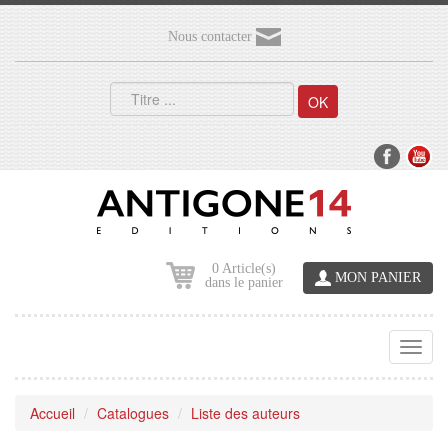
Nous contacter
OK
0 Article(s)
MON PANIER
dans le panier
Toggl
navig
Accueil
Catalogues
Liste des auteurs