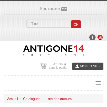
Nous contacter
OK
0 Article(s)
MON PANIER
dans le panier
Toggl
navig
Accueil
Catalogues
Liste des auteurs